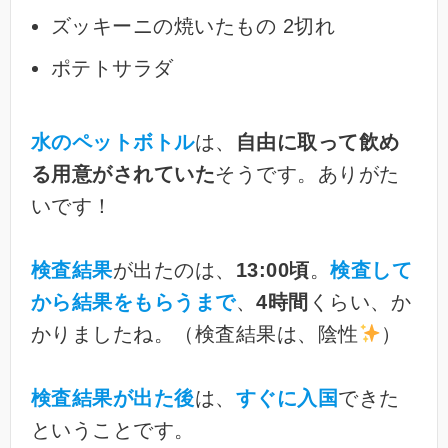
ズッキーニの焼いたもの 2切れ
ポテトサラダ
水のペットボトル
は、
自由に取って飲め
る用意がされていた
そうです。ありがた
いです！
検査結果
が出たのは、
13:00頃
。
検査して
から結果をもらうまで
、
4時間
くらい、か
かりましたね。（検査結果は、陰性
）
検査結果が出た後
は、
すぐに入国
できた
ということです。