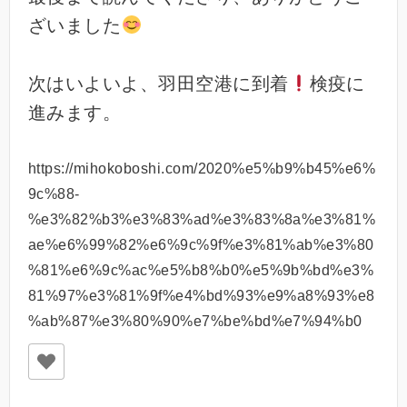
ざいました
次はいよいよ、羽田空港に到着
検疫に
進みます。
https://mihokoboshi.com/2020%e5%b9%b45%e6%
9c%88-
%e3%82%b3%e3%83%ad%e3%83%8a%e3%81%
ae%e6%99%82%e6%9c%9f%e3%81%ab%e3%80
%81%e6%9c%ac%e5%b8%b0%e5%9b%bd%e3%
81%97%e3%81%9f%e4%bd%93%e9%a8%93%e8
%ab%87%e3%80%90%e7%be%bd%e7%94%b0