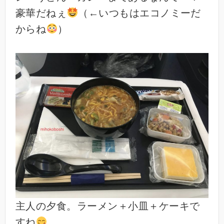
豪華だねぇ
（←いつもはエコノミーだ
からね
）
主人の夕食。ラーメン＋小皿＋ケーキで
すね