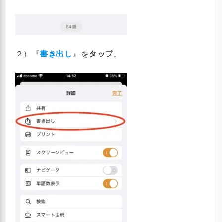
２）『
書き出し
』を
タップ
。