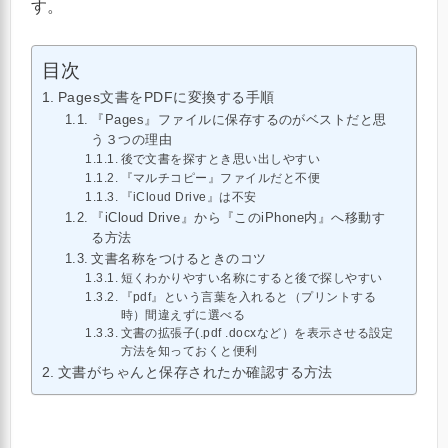
す。
目次
Pages文書をPDFに変換する手順
『Pages』ファイルに保存するのがベストだと思
う３つの理由
後で文書を探すとき思い出しやすい
『マルチコピー』ファイルだと不便
『iCloud Drive』は不安
『iCloud Drive』から『このiPhone内』へ移動す
る方法
文書名称をつけるときのコツ
短くわかりやすい名称にすると後で探しやすい
『pdf』という言葉を入れると（プリントする
時）間違えずに選べる
文書の拡張子(.pdf .docxなど）を表示させる設定
方法を知っておくと便利
文書がちゃんと保存されたか確認する方法