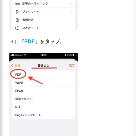
３）『
PDF
』を
タップ
。