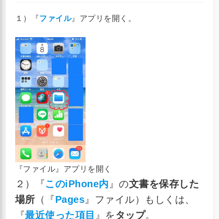
１）『
ファイル
』アプリを開く。
『ファイル』アプリを開く
２）『
このiPhone内
』の
文書を保存した
場所
（『
Pages
』ファイル）もしくは、
『
最近使った項目
』を
タップ
。