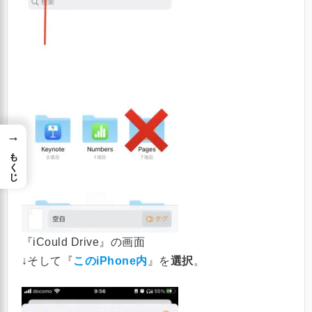
→
もくじ
『iCould Drive』の画面
↓そして『
このiPhone内
』を
選択
。