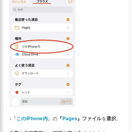
↓『
このiPhone内
』の
『
Pages
』ファイル
を
選択
。