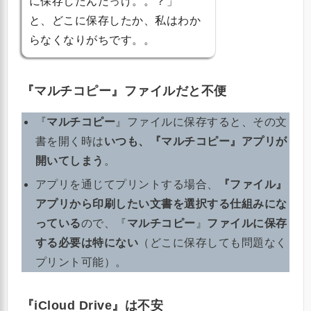
に保存したんだっけ。。？」
と、どこに保存したか、私はわか
らなくなりがちです。。
『マルチコピー』ファイルだと不便
『
マルチコピー
』ファイルに保存すると、その文
書を開く時は
いつも、『マルチコピー』アプリが
開いてしまう
。
アプリを通じてプリントする場合、
『ファイル』
アプリから印刷したい文書を選択する仕組みにな
っている
ので、『
マルチコピー
』
ファイルに保存
する必要は特にない
（どこに保存しても問題なく
プリント可能）。
『iCloud Drive』は不安