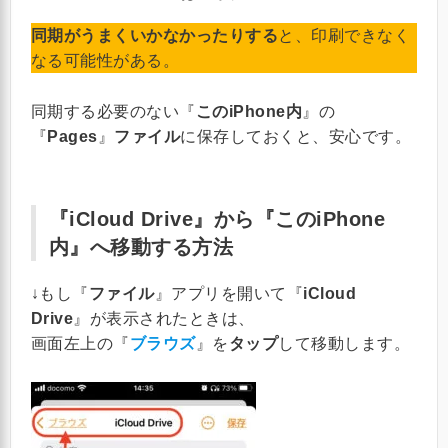
同期がうまくいかなかったりする
と、印刷できなく
なる可能性がある。
同期する必要のない『
このiPhone内
』の
『
Pages
』
ファイル
に保存しておくと、安心です。
『
iCloud Drive
』から『このiPhone
内』へ移動する方法
↓もし『
ファイル
』アプリを開いて『
iCloud
Drive
』が表示されたときは、
画面左上の『
ブラウズ
』を
タップ
して移動します。